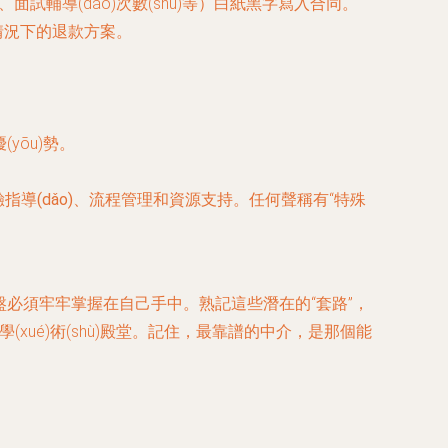
hù)、面試輔導(dǎo)次數(shù)等）白紙黑字寫入合同。
情況下的退款方案。
yōu)勢。
)驗指導(dǎo)、流程管理和資源支持
。任何聲稱有“特殊
，但方向盤必須牢牢掌握在自己手中。熟記這些潛在的“套路”，
(xué)術(shù)殿堂。記住，最靠譜的中介，是那個能