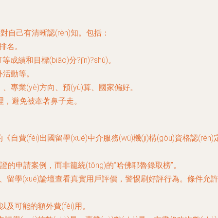
對自己有清晰認(rèn)知。包括：
)排名。
成績和目標(biāo)分?jǐn)?shù)。
課外活動等。
、專業(yè)方向、預(yù)算、國家偏好。
合理，避免被牽著鼻子走。
費(fèi)出國留學(xué)中介服務(wù)機(jī)構(gòu)資格認(r
申請案例，而非籠統(tǒng)的“哈佛耶魯錄取榜”。
、留學(xué)論壇查看真實用戶評價，警惕刷好評行為。條件允許應
以及可能的額外費(fèi)用。