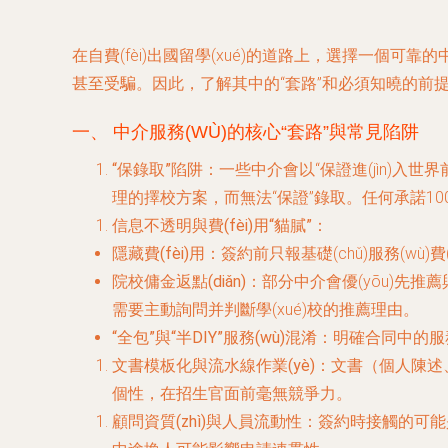
在自費(fèi)出國留學(xué)的道路上，選擇一個可靠的
甚至受騙。因此，了解其中的“套路”和必須知曉的前提條件
一、 中介服務(WÙ)的核心“套路”與常見陷阱
“保錄取”陷阱
：一些中介會以“保證進(jìn)入世界
理的擇校方案，而無法“保證”錄取。任何承諾1
信息不透明與費(fèi)用“貓膩”
：
隱藏費(fèi)用
：簽約前只報基礎(chǔ)服務(wù)費(
院校傭金返點(diǎn)
：部分中介會優(yōu)先推薦與之
需要主動詢問并判斷學(xué)校的推薦理由。
“全包”與“半DIY”服務(wù)混淆
：明確合同中的服務(
文書模板化與流水線作業(yè)
：文書（個人陳述、
個性，在招生官面前毫無競爭力。
顧問資質(zhì)與人員流動性
：簽約時接觸的可能是經