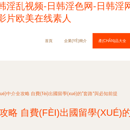
韩淫乱视频-日韩淫色网-日韩淫
韩影片欧美在线素人
首頁
企業(YÈ)簡介
產(CHǍN)品大全
xué)中介全攻略 自費(fèi)出國留學(xué)的“套路”與必知前提
攻略 自費(FÈI)出國留學(XUÉ