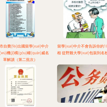
市自費(fèi)出國留學(xué)中介
留學(xué)中介不會告訴你的1
wù)機(jī)構(gòu)權(quán)威名
相 從野雞大學(xué)包裝到名
單解讀（第二批次）