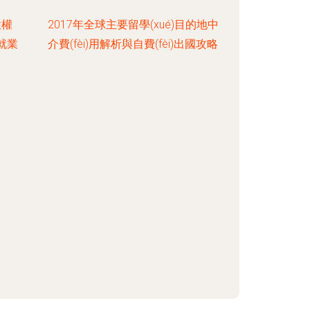
性權
2017年全球主要留學(xué)目的地中
與就業
介費(fèi)用解析與自費(fèi)出國攻略