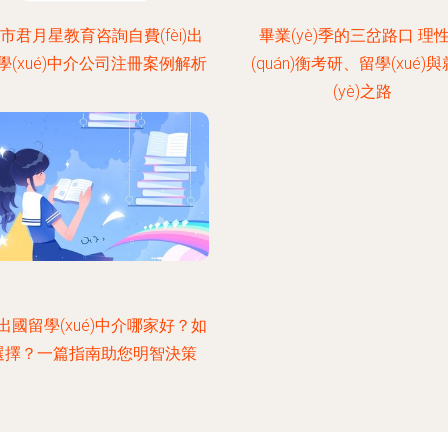
市君月星教育咨詢自費(fèi)出
畢業(yè)季的三岔路口 理
學(xué)中介公司注冊案例解析
(quán)衡考研、留學(xué)
(yè)之路
出國留學(xué)中介哪家好？如
選擇？一篇指南助您明智決策