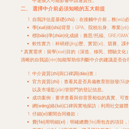
中途換人可能影響申請連貫性。
二、 選擇中介前必須知曉的五大前提
自我評估是基礎(chǔ)
：在接觸中介前，務(wù)必
學(xué)術(shù)背景
：GPA、院校出身、專業(yè
標(biāo)準(zhǔn)化成績
：雅思/托福、GRE/GMAT等
軟性實力
：科研經(jīng)歷、實習(xí)、競賽、
*
真實需求
：留學(xué)目的（深造、移民、體驗文化）
清晰的自我認(rèn)知能幫助你判斷中介的建議是否
中介資質(zhì)與口碑調(diào)查
：
官方資質(zhì)
：查看其是否具備教育部頒發(fā)的《自
以及市場監(jiān)管部門的登記信息。
成功案例
：要求查看與你背景相似的真實、可查證的
網(wǎng)絡(luò)口碑與實地探訪
：利用社交媒體
仔細(xì)審閱合同條款
：
費(fèi)用明細(xì)
：明確總費(fèi)用包含的項目，