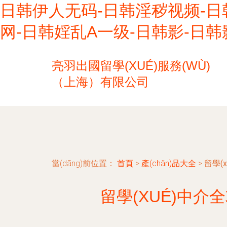
日韩伊人无码-日韩淫秽视频-日
网-日韩婬乱A一级-日韩影-日
亮羽出國留學(XUÉ)服務(WÙ)
（上海）有限公司
當(dāng)前位置：
首頁
>
產(chǎn)品大全
>
留學(
留學(XUÉ)中介全