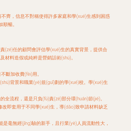
ù)良莠不齊，信息不對稱使得許多家庭和學(xué)生感到困惑
更加順暢。
ù)責(zé)任的顧問會評估學(xué)生的真實背景，提供合
材料造假或純粹是營銷話術(shù)。
目不斷加收費(fèi)用。
背景和職業(yè)規(guī)劃的學(xué)校。學(xué)生
還是只負(fù)責(zé)部分環(huán)節(jié)。
即套用于不同學(xué)生，導(dǎo)致申請材料缺乏
能是毫無經(jīng)驗的新手，且行業(yè)人員流動性大，