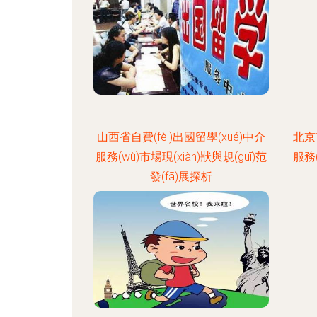
山西省自費(fèi)出國留學(xué)中介
北京
服務(wù)市場現(xiàn)狀與規(guī)范
服務(
發(fā)展探析