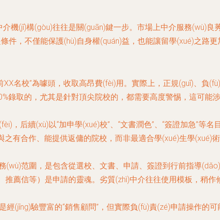
中介機(jī)構(gòu)往往是關(guān)鍵一步。市場上中介服務(w
，不僅能保護(hù)自身權(quán)益，也能讓留學(xué)之路
前XX名校”為噱頭，收取高昂費(fèi)用。實際上，正規(guī)、負(f
00%錄取的，尤其是針對頂尖院校的，都需要高度警惕，這可能涉及
fèi)，后續(xù)以“加申學(xué)校”、“文書潤色”、“簽證加急”等名
有合作、能提供返傭的院校，而非最適合學(xué)生學(xué)術(shù)
wù)范圍，是包含從選校、文書、申請、簽證到行前指導(dǎo)的全流程，
推薦信等）是申請的靈魂。劣質(zhì)中介往往使用模板，稍作修改
(jīng)驗豐富的“銷售顧問”，但實際負(fù)責(zé)申請操作的可