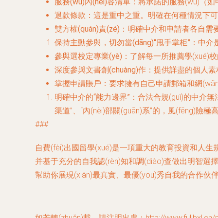
服務(wù)內(nèi)容清單
：將承諾的服務(wù)（如申請
退款條款
：這是重中之重。明確在何種情況下可
雙方權(quán)責(zé)
：明確中介和申請者各自需要提
保持主動參與，切勿當(dāng)“甩手掌柜”
：中介
參與選校定專業(yè)
：了解每一所推薦學(xué)校
深度參與文書創(chuàng)作
：提供詳盡的個人素材
掌握申請賬戶
：要求擁有自己申請郵箱和網(wǎng
明確中介的“能力邊界”
：合法合規(guī)的中
渠道”、“內(nèi)部關(guān)系”的，風(fēng)險極
###
自費(fèi)出國留學(xué)是一項重大的教育投資和人
并基于充分的自我認(rèn)知和調(diào)查做出明
幫助你展現(xiàn)最真實、最優(yōu)秀自我的合
如若轉(zhuǎn)載，請注明出處：http://www.fulibxl.cn/pr