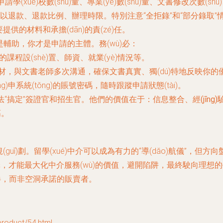
學(xué)校數(shù)量、專業(yè)數(shù)量、文書修改次數(s
以退款、退款比例、辦理時限。特別注意“全拒錄”和“部分錄取”
供的材料和承擔(dān)的責(zé)任。
是輔助，你才是申請的主體。務(wù)必：
的課程設(shè)置、師資、就業(yè)情況等。
，與文書老師多次溝通，確保文書真實、獨(dú)特地反映你的優(
)申系統(tǒng)的賬號密碼，隨時跟蹤申請狀態(tài)。
介無法“搞定”簽證官和招生官。他們的價值在于：
信息整合、經(jīng
高。
生規(guī)劃。留學(xué)中介可以成為有力的“導(dǎo)航儀”
智選擇，才能最大化中介服務(wù)的價值，避開陷阱，最終駛向理想的學
作伙伴，而非空洞承諾的販賣者。
oduct/54.html