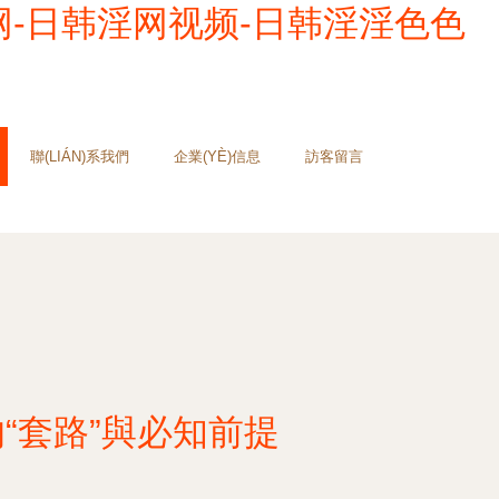
网-日韩淫网视频-日韩淫淫色色
聯(LIÁN)系我們
企業(YÈ)信息
訪客留言
)的“套路”與必知前提