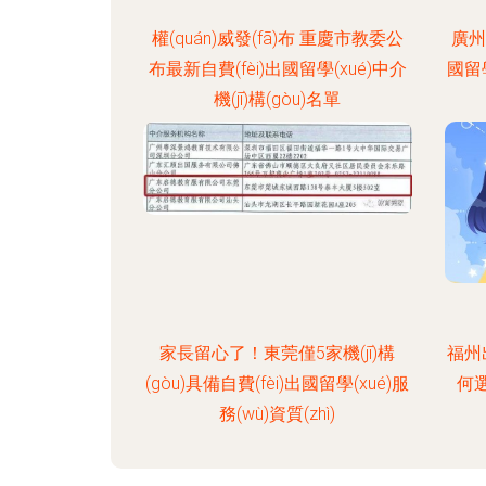
權(quán)威發(fā)布 重慶市教委公
廣州
布最新自費(fèi)出國留學(xué)中介
國留
機(jī)構(gòu)名單
家長留心了！東莞僅5家機(jī)構
福州
(gòu)具備自費(fèi)出國留學(xué)服
何
務(wù)資質(zhì)