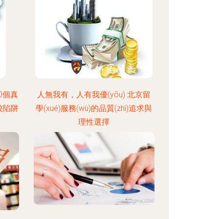
0個真
人無我有，人有我優(yōu) 北京留
校陷阱
學(xué)服務(wù)的品質(zhì)追求與
理性選擇