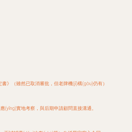
èn)定書》（雖然已取消審批，但老牌機(jī)構(gòu)仍有）
(yīng)實地考察，與后期申請顧問直接溝通。